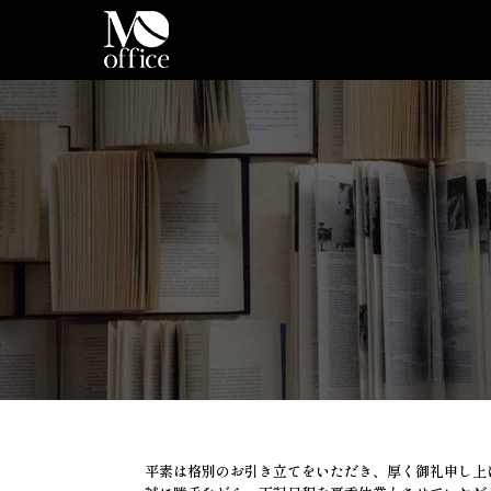
Skip
to
content
HOME
NEWS
PROMOTION
GREETINGS
SERVICE
平素は格別のお引き立てをいただき、厚く御礼申し上
COMPANY